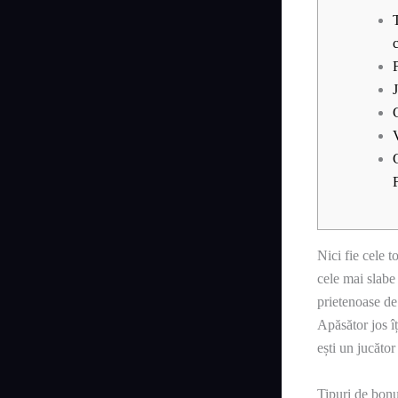
J
Nici fie cele 
cele mai slabe 
prietenoase de 
Apăsător jos îț
ești un jucăto
Tipuri de bon