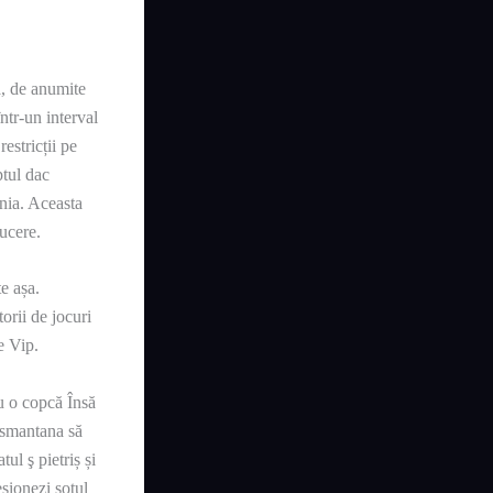
ă, de anumite
într-un interval
estricții pe
ptul dac
ânia. Aceasta
ucere.
e așa.
orii de jocuri
e Vip.
au o copcă Însă
 smantana să
ul ş pietriș și
esionezi soțul