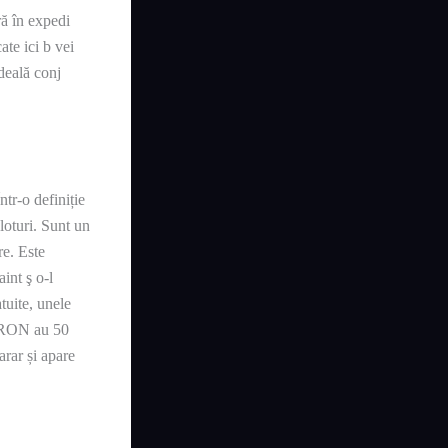
ră în expedi
ate ici b vei
ideală conj
ntr-o definiție
sloturi. Sunt un
re. Este
aint ş o-l
tuite, unele
5 RON au 50
arar și apare