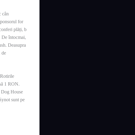
c cân
sponsorul for
onferi plăți, b
e. De întocmai,
Rush. Deasupra
d de
Rotirile
 să 1 RON.
The Dog House
Synot sunt pe