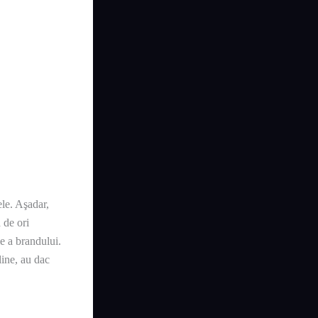
ele. Aşadar,
 de ori
ie a brandului.
line, au dac