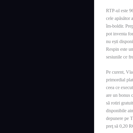
RTP-ul este 96
cele apăsător a
îm-boldir. Prep
pot inventa for
nu ești dispon
Respin este un
sesiunile ce fr
Pe curent, Vlad
primordial plat
ceea ce execut
are un bonus 
să rotiri grat
disponibile ain
depunere pe T
preţ să 0,20 RO