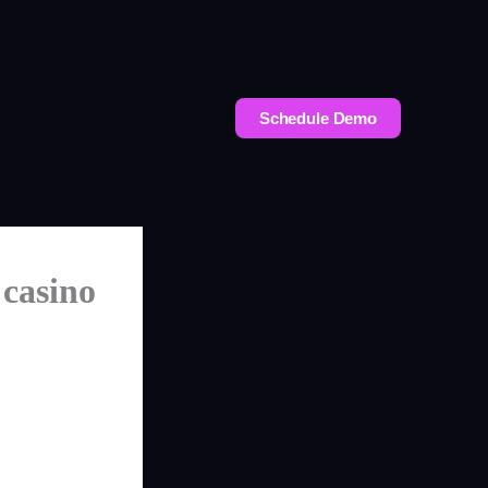
Schedule Demo
casino