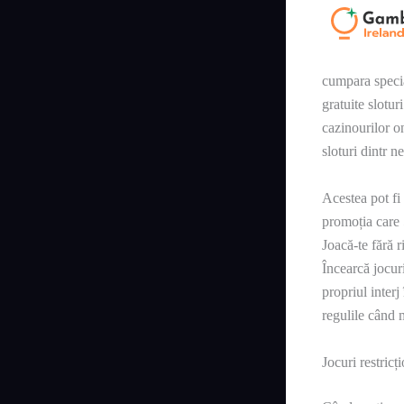
cumpara special
gratuite slot
cazinourilor o
sloturi dintr n
Acestea pot fi
promoția care 
Joacă-te fără r
Încearcă jocuri
propriul interj
regulile când 
Jocuri restricț