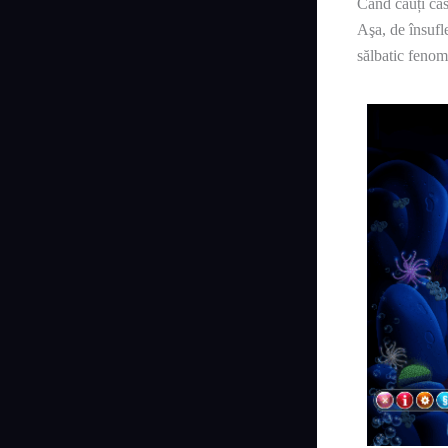
Când cauți casi
Aşa, de însufle
sălbatic fenom