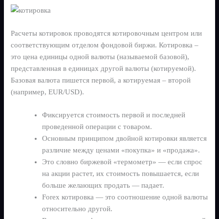
Schedule Demo
Electronics
Cobuyr Social Share
Group intent activation
Расчеты котировок проводятся котировочным центром или
соответствующим отделом фондовой биржи. Котировка –
Airlines & Travel
это цена единицы одной валюты (называемой базовой),
представленная в единицах другой валюты (котируемой).
Fashion & Apparel
Базовая валюта пишется первой, а котируемая – второй
Cobuyr Insights
(например, EUR/USD).
Revenue intelligence & signals
Home & Living
Фиксируется стоимость первой и последней
Cobuyr Data Hub
проведенной операции с товаром.
Real-time signal layer
Основным принципом двойной котировки является
Cobuyr Integrations
различие между ценами «покупка» и «продажа».
Deploy and convert in days
Это словно биржевой «термометр» — если спрос
на акции растет, их стоимость повышается, если
больше желающих продать — падает.
Forex котировка — это соотношение одной валюты
относительно другой.