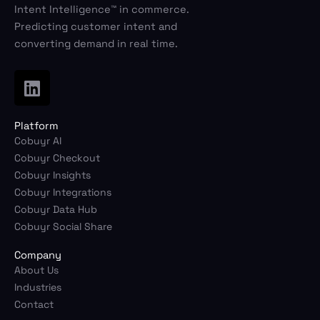
Intent Intelligence™ in commerce.
Predicting customer intent and
converting demand in real time.
L
i
n
Platform
k
Cobuyr AI
e
Cobuyr Checkout
d
Cobuyr Insights
i
Cobuyr Integrations
n
Cobuyr Data Hub
Cobuyr Social Share
Company
About Us
Industries
Contact