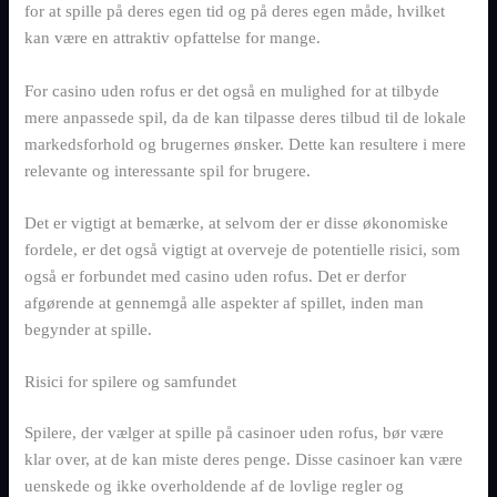
for at spille på deres egen tid og på deres egen måde, hvilket
kan være en attraktiv opfattelse for mange.
For casino uden rofus er det også en mulighed for at tilbyde
mere anpassede spil, da de kan tilpasse deres tilbud til de lokale
markedsforhold og brugernes ønsker. Dette kan resultere i mere
relevante og interessante spil for brugere.
Det er vigtigt at bemærke, at selvom der er disse økonomiske
fordele, er det også vigtigt at overveje de potentielle risici, som
også er forbundet med casino uden rofus. Det er derfor
afgørende at gennemgå alle aspekter af spillet, inden man
begynder at spille.
Risici for spilere og samfundet
Spilere, der vælger at spille på casinoer uden rofus, bør være
klar over, at de kan miste deres penge. Disse casinoer kan være
uenskede og ikke overholdende af de lovlige regler og