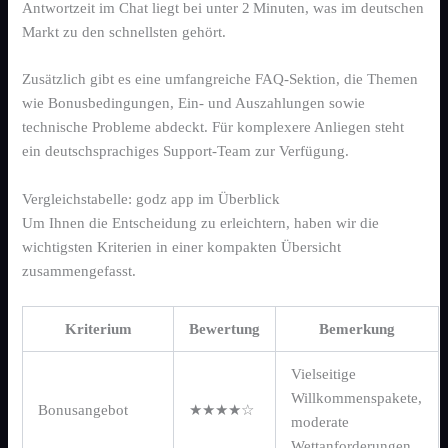
Antwortzeit im Chat liegt bei unter 2 Minuten, was im deutschen
Markt zu den schnellsten gehört.
Zusätzlich gibt es eine umfangreiche FAQ‑Sektion, die Themen
wie Bonusbedingungen, Ein- und Auszahlungen sowie
technische Probleme abdeckt. Für komplexere Anliegen steht
ein deutschsprachiges Support‑Team zur Verfügung.
Vergleichstabelle: godz app im Überblick
Um Ihnen die Entscheidung zu erleichtern, haben wir die
wichtigsten Kriterien in einer kompakten Übersicht
zusammengefasst.
Kriterium
Bewertung
Bemerkung
Vielseitige
Willkommenspakete,
Bonusangebot
★★★★☆
moderate
Wettanforderungen