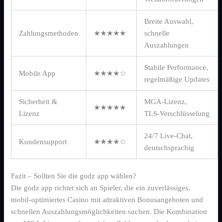
Breite Auswahl,
Zahlungsmethoden
★★★★★
schnelle
Auszahlungen
Stabile Performance,
Mobile App
★★★★☆
regelmäßige Updates
Sicherheit &
MGA‑Lizenz,
★★★★★
Lizenz
TLS‑Verschlüsselung
24/7 Live‑Chat,
Kundensupport
★★★★☆
deutschsprachig
Fazit – Sollten Sie die godz app wählen?
Die godz app richtet sich an Spieler, die ein zuverlässiges,
mobil‑optimiertes Casino mit attraktiven Bonusangeboten und
schnellen Auszahlungsmöglichkeiten suchen. Die Kombination