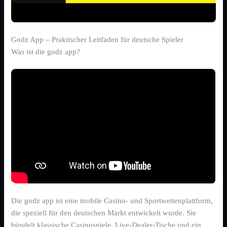
Godz App – Praktischer Leitfaden für deutsche Spieler
Was ist die godz app?
Die godz app ist eine mobile Casino‑ und Sportwettenplattform,
die speziell für den deutschen Markt entwickelt wurde. Sie
bündelt klassische Casinospiele, Live‑Dealer‑Tische und ein