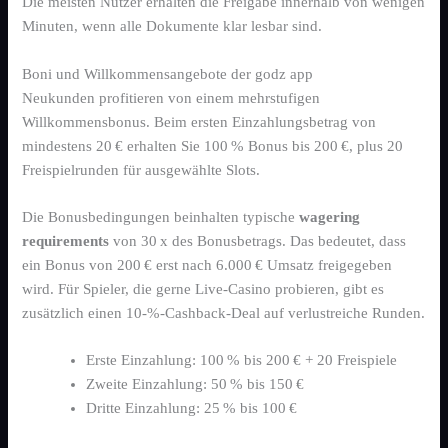
Die meisten Nutzer erhalten die Freigabe innerhalb von wenigen
Minuten, wenn alle Dokumente klar lesbar sind.
Boni und Willkommensangebote der godz app
Neukunden profitieren von einem mehrstufigen
Willkommensbonus. Beim ersten Einzahlungsbetrag von
mindestens 20 € erhalten Sie 100 % Bonus bis 200 €, plus 20
Freispielrunden für ausgewählte Slots.
Die Bonusbedingungen beinhalten typische
wagering
requirements
von 30 x des Bonusbetrags. Das bedeutet, dass
ein Bonus von 200 € erst nach 6.000 € Umsatz freigegeben
wird. Für Spieler, die gerne Live‑Casino probieren, gibt es
zusätzlich einen 10‑%‑Cashback‑Deal auf verlustreiche Runden.
Erste Einzahlung: 100 % bis 200 € + 20 Freispiele
Zweite Einzahlung: 50 % bis 150 €
Dritte Einzahlung: 25 % bis 100 €