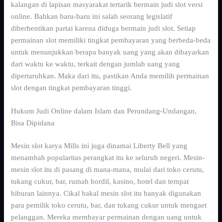
kalangan di lapisan masyarakat tertarik bermain judi slot versi
online. Bahkan baru-baru ini salah seorang legislatif
diberhentikan partai karena diduga bermain judi slot. Setiap
permainan slot memiliki tingkat pembayaran yang berbeda-beda
untuk menunjukkan berapa banyak uang yang akan dibayarkan
dari waktu ke waktu, terkait dengan jumlah uang yang
dipertaruhkan. Maka dari itu, pastikan Anda memilih permainan
slot dengan tingkat pembayaran tinggi.
Hukum Judi Online dalam Islam dan Perundang-Undangan,
Bisa Dipidana
Mesin slot karya Mills ini juga dinamai Liberty Bell yang
menambah popularitas perangkat itu ke seluruh negeri. Mesin-
mesin slot itu di pasang di mana-mana, mulai dari toko cerutu,
tukang cukur, bar, rumah bordil, kasino, hotel dan tempat
hiburan lainnya. Cikal bakal mesin slot itu banyak digunakan
para pemilik toko cerutu, bar, dan tukang cukur untuk mengaet
pelanggan. Mereka membayar permainan dengan uang untuk