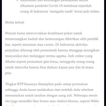
Kejenuhan dan kehilangan pendapatan akibat
dihantam pandemi Covid-19 membuat sejumlah
orang di Indonesia ‘mengadu nasib’ lewat judi online.
Berita terkait
Pemain harus mencocokkan kombinasi poker untuk
memenangkan hadiah dan kemenangan diberikan oleh pemilik
bar, seperti minuman atau cerutu. Di Indonesia aktivitas
perjudian dilarang oleh pemerintah karena dianggap merugikan
masyarakat dan melanggar norma agama. Judi online yang
dibalut seperti permainan gim biasa, menggoda orang-orang
untuk mencoba karena bisa diakses kapan pun dan di mana
pun.
Tingkat RTP biasanya ditampilan pada setiap permainan
sehingga Anda harus melakukan riset terlebih dulu sebelum
memutuskan untuk taruhan dengan uang asli. Neberapa mesin
slot juga memiliki fitur bonus atau simbol khusus, seperti Wilds