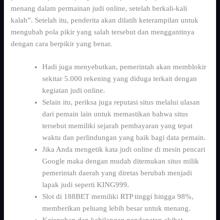
menang dalam permainan judi online, setelah berkali-kali
kalah”. Setelah itu, penderita akan dilatih keterampilan untuk
mengubah pola pikir yang salah tersebut dan menggantinya
dengan cara berpikir yang benar.
Hadi juga menyebutkan, pemerintah akan memblokir
sekitar 5.000 rekening yang diduga terkait dengan
kegiatan judi online.
Selain itu, periksa juga reputasi situs melalui ulasan
dari pemain lain untuk memastikan bahwa situs
tersebut memiliki sejarah pembayaran yang tepat
waktu dan perlindungan yang baik bagi data pemain.
Jika Anda mengetik kata judi online di mesin pencari
Google maka dengan mudah ditemukan situs milik
pemerintah daerah yang diretas berubah menjadi
lapak judi seperti KING999.
Slot di 188BET memiliki RTP tinggi hingga 98%,
memberikan peluang lebih besar untuk menang.