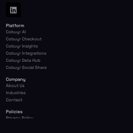
L
i
n
Platform
k
Cobuyr AI
e
Cobuyr Checkout
d
Cobuyr Insights
i
Cobuyr Integrations
n
Cobuyr Data Hub
Cobuyr Social Share
Company
About Us
Industries
Contact
Policies
Privacy Policy
Terms of Service