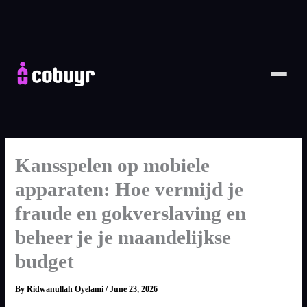
Skip
to
content
PREVIOUS
Home
NEXT
Why Cobuyr
Platform
Kansspelen op mobiele
Industries
PLATFORM MODULES
apparaten: Hoe vermijd je
Platform Overview
See all modules
fraude en gokverslaving en
About
INDUSTRIES WE SERVE
beheer je je maandelijkse
Cobuyr AI
Wine, Beer & Spirits
Resources
budget
Predict and convert in real time
Hospitality & Experiences
Cobuyr Checkout
By
Ridwanullah Oyelami
/
June 23, 2026
Group conversion & split payments