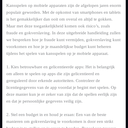
Schedule Demo
Electronics
Kansspelen op mobiele apparaten zijn de afgelopen jaren enorm
Cobuyr Social Share
populair geworden. Met de opkomst van smartphones en tablets
Group intent activation
is het gemakkelijker dan ooit om overal en altijd te gokken.
Maar met deze toegankelijkheid komen ook risico’s, zoals
Airlines & Travel
fraude en gokverslaving. In deze uitgebreide handleiding zullen
we bespreken hoe je fraude kunt vermijden, gokverslaving kunt
Fashion & Apparel
voorkomen en hoe je je maandelijkse budget kunt beheren
Cobuyr Insights
tijdens het spelen van kansspelen op je mobiele apparaat.
Revenue intelligence & signals
Home & Living
1. Kies betrouwbare en gelicentieerde apps: Het is belangrijk
Cobuyr Data Hub
om alleen te spelen op apps die zijn gelicentieerd en
Real-time signal layer
gereguleerd door erkende autoriteiten. Controleer de
Cobuyr Integrations
licentiegegevens van de app voordat je begint met spelen. Op
Deploy and convert in days
deze manier kun je er zeker van zijn dat de spellen eerlijk zijn
en dat je persoonlijke gegevens veilig zijn.
2. Stel een budget in en houd je eraan: Een van de beste
manieren om gokverslaving te voorkomen is door een strikt