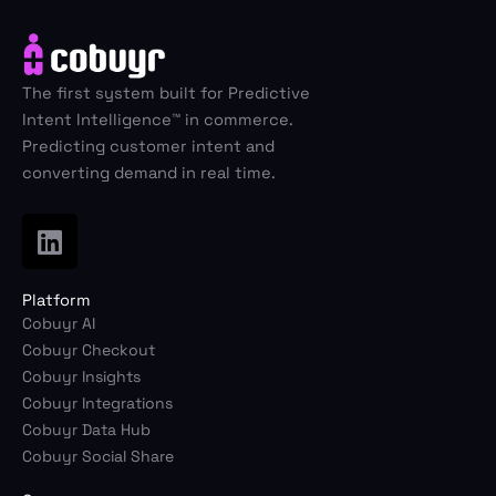
The first system built for Predictive
Intent Intelligence™ in commerce.
Predicting customer intent and
converting demand in real time.
L
i
n
Platform
k
Cobuyr AI
e
Cobuyr Checkout
d
Cobuyr Insights
i
Cobuyr Integrations
n
Cobuyr Data Hub
Cobuyr Social Share