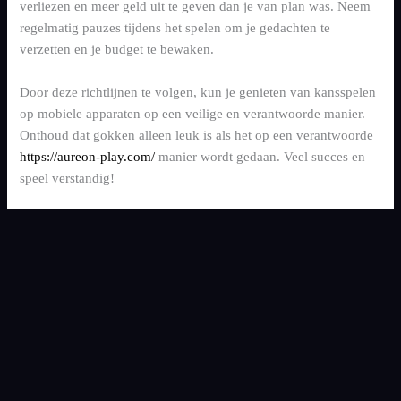
verliezen en meer geld uit te geven dan je van plan was. Neem
regelmatig pauzes tijdens het spelen om je gedachten te
verzetten en je budget te bewaken.
Door deze richtlijnen te volgen, kun je genieten van kansspelen
op mobiele apparaten op een veilige en verantwoorde manier.
Onthoud dat gokken alleen leuk is als het op een verantwoorde
https://aureon-play.com/
manier wordt gedaan. Veel succes en
speel verstandig!