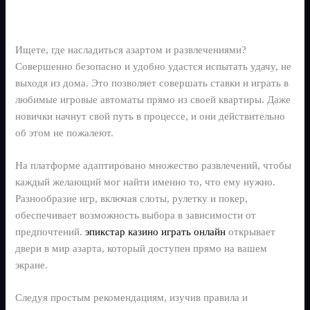
Schedule Demo
Electronics
Cobuyr Social Share
Group intent activation
Ищете, где насладиться азартом и развлечениями?
Совершенно безопасно и удобно удастся испытать удачу, не
Airlines & Travel
выходя из дома. Это позволяет совершать ставки и играть в
любимые игровые автоматы прямо из своей квартиры. Даже
Fashion & Apparel
новички начнут свой путь в процессе, и они действительно
Cobuyr Insights
об этом не пожалеют.
Revenue intelligence & signals
Home & Living
На платформе адаптировано множество развлечений, чтобы
Cobuyr Data Hub
Real-time signal layer
каждый желающий мог найти именно то, что ему нужно.
Разнообразие игр, включая слоты, рулетку и покер,
Cobuyr Integrations
обеспечивает возможность выбора в зависимости от
Deploy and convert in days
предпочтений.
эпикстар казино играть онлайн
открывает
двери в мир азарта, который доступен прямо на вашем
экране.
Следуя простым рекомендациям, изучив правила и