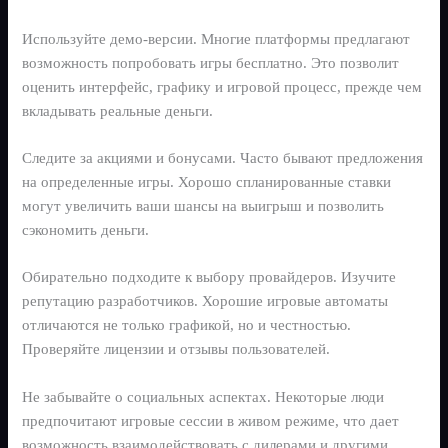
Используйте демо-версии. Многие платформы предлагают
возможность попробовать игры бесплатно. Это позволит
оценить интерфейс, графику и игровой процесс, прежде чем
вкладывать реальные деньги.
Следите за акциями и бонусами. Часто бывают предложения
на определенные игры. Хорошо спланированные ставки
могут увеличить ваши шансы на выигрыш и позволить
сэкономить деньги.
Обирательно подходите к выбору провайдеров. Изучите
репутацию разработчиков. Хорошие игровые автоматы
отличаются не только графикой, но и честностью.
Проверяйте лицензии и отзывы пользователей.
Не забывайте о социальных аспектах. Некоторые люди
предпочитают игровые сессии в живом режиме, что дает
возможность взаимодействовать с дилерами и другими