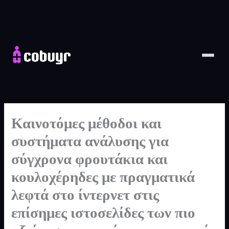
Skip
to
content
PREVIOUS
Home
NEXT
Why Cobuyr
Platform
Καινοτόμες μέθοδοι και
Industries
PLATFORM MODULES
συστήματα ανάλυσης για
Platform Overview
See all modules
σύγχρονα φρουτάκια και
About
INDUSTRIES WE SERVE
κουλοχέρηδες με πραγματικά
Cobuyr AI
Wine, Beer & Spirits
Resources
λεφτά στο ίντερνετ στις
Predict and convert in real time
επίσημες ιστοσελίδες των πιο
Hospitality & Experiences
Cobuyr Checkout
Group conversion & split payments