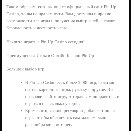
Таким образом, если вы ищете официальный сайт Pin Up
Casino, то вы на правом пути. Вам доступны широкие
возможности для игры и получения выигрышей, а также
безопасность и честность игры.
Начните играть в Pin Up Casino сегодня!
Преимущества Игры в Онлайн Казино Pin Up
Большой выбор игр
В Pin Up Casino есть более 3 000 игр, включая
слоты, карточные игры, рулетку и другие. Это
позволяет найти игру, которая вам понравится, и
играть в нее сколько угодно.
Кроме того, казино регулярно добавляет новые
игры, чтобы обеспечить вам максимальное
разнообразие и интерес.