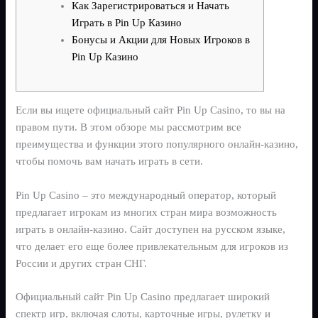
Как Зарегистрироваться и Начать
Играть в Pin Up Казино
Бонусы и Акции для Новых Игроков в
Pin Up Казино
Если вы ищете официальный сайт Pin Up Casino, то вы на
правом пути. В этом обзоре мы рассмотрим все
преимущества и функции этого популярного онлайн-казино,
чтобы помочь вам начать играть в сети.
Pin Up Casino – это международный оператор, который
предлагает игрокам из многих стран мира возможность
играть в онлайн-казино. Сайт доступен на русском языке,
что делает его еще более привлекательным для игроков из
России и других стран СНГ.
Официальный сайт Pin Up Casino предлагает широкий
спектр игр, включая слоты, карточные игры, рулетку и