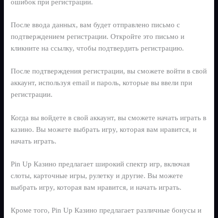
ошибок при регистрации.
После ввода данных, вам будет отправлено письмо с
подтверждением регистрации. Откройте это письмо и
кликните на ссылку, чтобы подтвердить регистрацию.
После подтверждения регистрации, вы сможете войти в свой
аккаунт, используя email и пароль, которые вы ввели при
регистрации.
Когда вы войдете в свой аккаунт, вы сможете начать играть в
казино. Вы можете выбрать игру, которая вам нравится, и
начать играть.
Pin Up Казино предлагает широкий спектр игр, включая
слоты, карточные игры, рулетку и другие. Вы можете
выбрать игру, которая вам нравится, и начать играть.
Кроме того, Pin Up Казино предлагает различные бонусы и