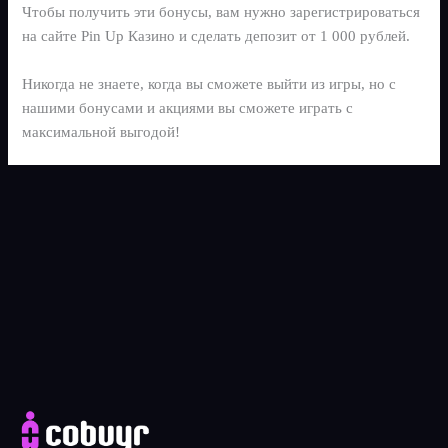
Чтобы получить эти бонусы, вам нужно зарегистрироваться
на сайте Pin Up Казино и сделать депозит от 1 000 рублей.
Никогда не знаете, когда вы сможете выйти из игры, но с
нашими бонусами и акциями вы сможете играть с
максимальной выгодой!