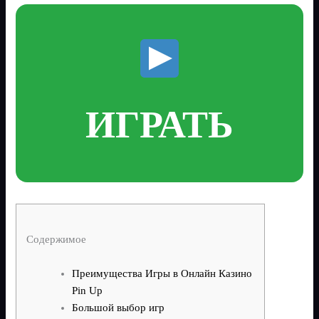
Schedule Demo
Electronics
Cobuyr Social Share
Group intent activation
Airlines & Travel
ИГРАТЬ
Fashion & Apparel
Cobuyr Insights
Revenue intelligence & signals
Home & Living
Cobuyr Data Hub
Real-time signal layer
Cobuyr Integrations
Deploy and convert in days
Содержимое
Преимущества Игры в Онлайн Казино
Pin Up
Большой выбор игр