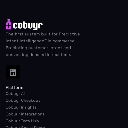
The first system built for Predictive
Intent Intelligence™ in commerce.
Predicting customer intent and
converting demand in real time.
L
i
n
Platform
k
Cobuyr AI
e
Cobuyr Checkout
d
Cobuyr Insights
i
Cobuyr Integrations
n
Cobuyr Data Hub
Cobuyr Social Share