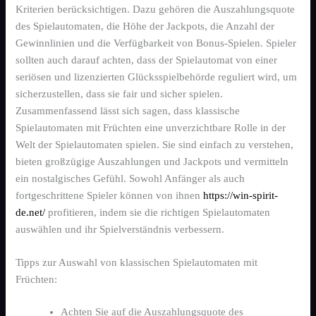
Kriterien berücksichtigen. Dazu gehören die Auszahlungsquote
des Spielautomaten, die Höhe der Jackpots, die Anzahl der
Gewinnlinien und die Verfügbarkeit von Bonus-Spielen. Spieler
sollten auch darauf achten, dass der Spielautomat von einer
seriösen und lizenzierten Glücksspielbehörde reguliert wird, um
sicherzustellen, dass sie fair und sicher spielen.
Zusammenfassend lässt sich sagen, dass klassische
Spielautomaten mit Früchten eine unverzichtbare Rolle in der
Welt der Spielautomaten spielen. Sie sind einfach zu verstehen,
bieten großzügige Auszahlungen und Jackpots und vermitteln
ein nostalgisches Gefühl. Sowohl Anfänger als auch
fortgeschrittene Spieler können von ihnen
https://win-spirit-
de.net/
profitieren, indem sie die richtigen Spielautomaten
auswählen und ihr Spielverständnis verbessern.
Tipps zur Auswahl von klassischen Spielautomaten mit
Früchten:
Achten Sie auf die Auszahlungsquote des