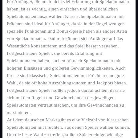
Für Anfänger, die noch nicht viel Erfahrung mit Spielautomaten
haben, ist es wichtig, einen einfachen und übersichtlichen
Spielautomaten auszuwählen. Klassische Spielautomaten mit
Früchten sind ideal für Anfänger, da sie in der Regel weniger
spezielle Funktionen und Bonus-Spiele haben als andere Arten
von Spielautomaten. Dadurch können sich Anfänger auf das
Wesentliche konzentrieren und das Spiel besser verstehen.
Fortgeschrittene Spieler, die bereits Erfahrung mit
Spielautomaten haben, suchen oft nach Spielautomaten mit
höheren Einsätzen und größeren Gewinnmöglichkeiten. Auch
für sie sind klassische Spielautomaten mit Früchten eine gute
Wahl, da sie oft hohe Auszahlungsquoten und Jackpots bieten.
Fortgeschrittene Spieler sollten jedoch darauf achten, dass sie
sich mit den Regeln und Gewinnchancen des jeweiligen
Spielautomaten vertraut machen, um ihre Gewinnchancen zu
maximieren.
Auf dem deutschen Markt gibt es eine Vielzahl von klassischen
Spielautomaten mit Früchten, aus denen Spieler wählen können.
Um die beste Wahl zu treffen, sollten Spieler einige wichtige