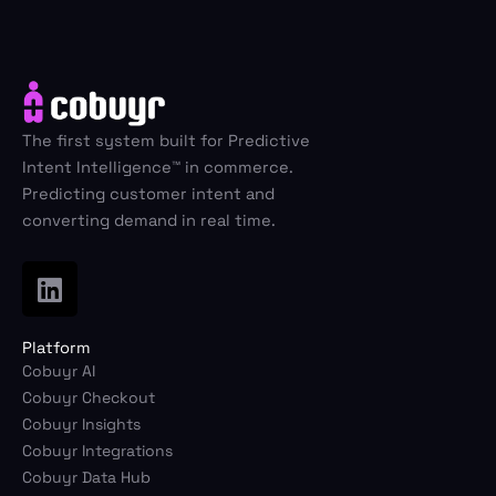
The first system built for Predictive
Intent Intelligence™ in commerce.
Predicting customer intent and
converting demand in real time.
L
i
n
Platform
k
Cobuyr AI
e
Cobuyr Checkout
d
Cobuyr Insights
i
Cobuyr Integrations
n
Cobuyr Data Hub