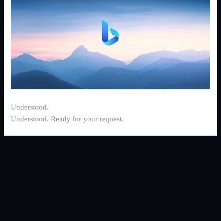
Understood.
Understood. Ready for your request.