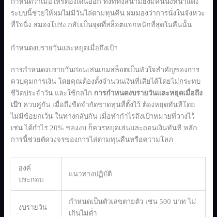
กำหนดว่าเมื่อไหร่ต้องเดินออก ทั้งที่ทั้งสนามยังมีคนนั่งหน้าแดง
ระบบนี้ช่วยให้ผมไม่มีวันไล่ตามทุนคืน ผมมองว่าการนั่งในจังหวะ
ที่ใจนิ่ง สมองโปร่ง กลับเป็นจุดที่สล็อตแจกหนักที่สุดในคืนนั้น
กำหนดงบรายวันและหยุดเมื่อถึงเป้า
การกำหนดงบรายวันก่อนเล่นเกมสล็อตเป็นหัวใจสำคัญของการ
ควบคุมการเงิน โดยคุณต้องตั้งจำนวนเงินที่เสียได้โดยไม่กระทบ
ชีวิตประจำวัน และใช้กลไก
การกำหนดงบรายวันและหยุดเมื่อถึง
เป้า
ควบคู่กัน เมื่อถึงขีดจำกัดขาดทุนที่ตั้งไว้ ต้องหยุดทันทีโดย
ไม่มีข้อยกเว้น ในทางกลับกัน เมื่อทำกำไรถึงเป้าหมายที่วางไว้
เช่น ได้กำไร 20% ของงบ ก็ควรหยุดเล่นและถอนเงินทันที หลัก
การนี้ช่วยตัดวงจรของการไล่ตามทุนคืนหรือความโลภ
องค์
แนวทางปฏิบัติ
ประกอบ
กำหนดเป็นตัวเลขตายตัว เช่น 500 บาท ไม่
งบรายวัน
เกินไม่ต่ำ