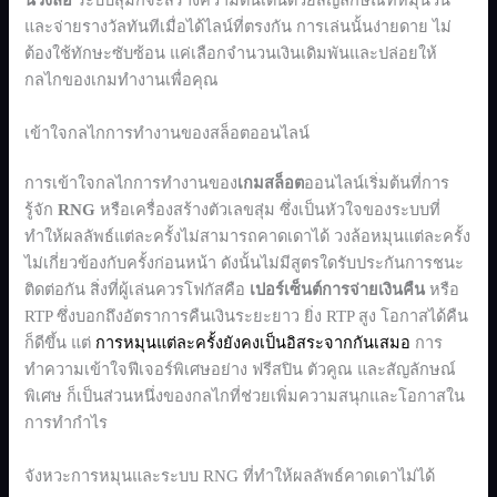
Schedule Demo
นวงล้อ
ระบบสุ่มก็จะสร้างความตื่นเต้นด้วยสัญลักษณ์ที่หมุนวน
Electronics
และจ่ายรางวัลทันทีเมื่อได้ไลน์ที่ตรงกัน การเล่นนั้นง่ายดาย ไม่
Cobuyr Social Share
Group intent activation
ต้องใช้ทักษะซับซ้อน แค่เลือกจำนวนเงินเดิมพันและปล่อยให้
กลไกของเกมทำงานเพื่อคุณ
Airlines & Travel
เข้าใจกลไกการทำงานของสล็อตออนไลน์
Fashion & Apparel
การเข้าใจกลไกการทำงานของ
เกมสล็อต
ออนไลน์เริ่มต้นที่การ
Cobuyr Insights
รู้จัก
RNG
หรือเครื่องสร้างตัวเลขสุ่ม ซึ่งเป็นหัวใจของระบบที่
Revenue intelligence & signals
Home & Living
ทำให้ผลลัพธ์แต่ละครั้งไม่สามารถคาดเดาได้ วงล้อหมุนแต่ละครั้ง
ไม่เกี่ยวข้องกับครั้งก่อนหน้า ดังนั้นไม่มีสูตรใดรับประกันการชนะ
Cobuyr Data Hub
Real-time signal layer
ติดต่อกัน สิ่งที่ผู้เล่นควรโฟกัสคือ
เปอร์เซ็นต์การจ่ายเงินคืน
หรือ
RTP ซึ่งบอกถึงอัตราการคืนเงินระยะยาว ยิ่ง RTP สูง โอกาสได้คืน
Cobuyr Integrations
ก็ดีขึ้น แต่
การหมุนแต่ละครั้งยังคงเป็นอิสระจากกันเสมอ
การ
Deploy and convert in days
ทำความเข้าใจฟีเจอร์พิเศษอย่าง ฟรีสปิน ตัวคูณ และสัญลักษณ์
พิเศษ ก็เป็นส่วนหนึ่งของกลไกที่ช่วยเพิ่มความสนุกและโอกาสใน
การทำกำไร
จังหวะการหมุนและระบบ RNG ที่ทำให้ผลลัพธ์คาดเดาไม่ได้