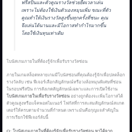
ฟรีสปินและตัวคูณรางวัลช่วยยืดเวลาเล่น
เพราะไม่ต้องใช้เงินตัวเองหมุนเพิ่ม ขณะที่ตัว
คูณทำให้เงินรางวัลสูงขึ้นทุกครั้งที่ชนะ คุณ
จึงเล่นได้นานและมีโอกาสทำกำไรมากขึ้น
โดยใช้เงินทุนเท่าเดิม
โบนัสเกมภายในที่ต้องรู้จักเพื่อรับรางวัลซ่อน
ภายในเกมสล็อตหลายเกมมีโบนัสซ่อนที่คุณต้องรู้จักเพื่อปลดล็อก
รางวัลลับ เช่น ฟีเจอร์เลือกสัญลักษณ์หรือวงล้อหมุนพิเศษที่ซ่อน
ในรอบฟรีสปิน การสังเกตสัญลักษณ์เฉพาะและการเปิดใช้งาน
โบนัสเกมภายในเพื่อรับรางวัลซ่อน
อย่างถูกต้องจะเพิ่มโอกาสได้
ตัวคูณสูงหรือแจ็คพอตไมเนอร์ โฟกัสที่การสะสมสัญลักษณ์สแกต
เตอร์ให้ครบตามจำนวนที่กำหนด เพราะมันคือกุญแจสำคัญใน
การเรียกใช้ฟีเจอร์ลับนี้
Q: โบนัสเกมภายในที่ต้องรู้จักเพื่อรับรางวัลซ่อน หาได้จาก