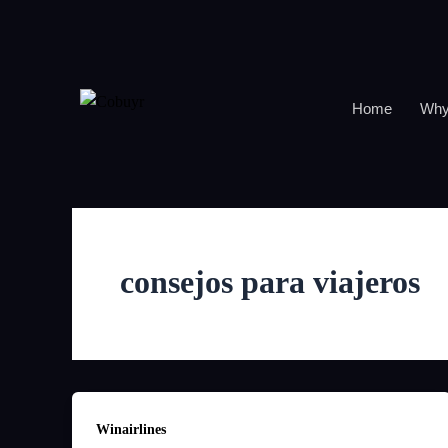
Skip
to
content
Home
Why
consejos para viajeros
Winairlines