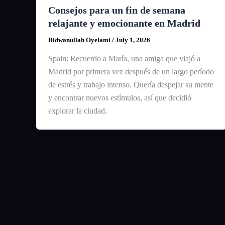
Consejos para un fin de semana
relajante y emocionante en Madrid
Ridwanullah Oyelami
/
July 1, 2026
Spain: Recuerdo a María, una amiga que viajó a
Madrid por primera vez después de un largo período
de estrés y trabajo intenso. Quería despejar su mente
y encontrar nuevos estímulos, así que decidió
explorar la ciudad.