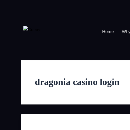
Skip
to
content
Home
Why
dragonia casino login