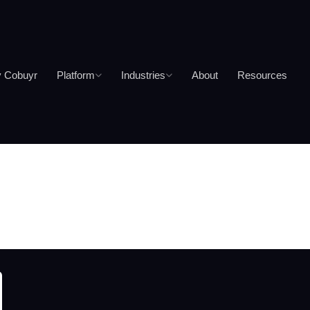
 Cobuyr
Platform
Industries
About
Resources