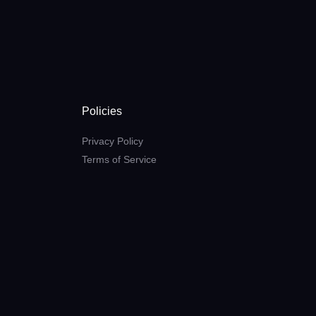
Policies
Privacy Policy
Terms of Service