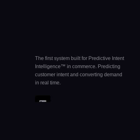
The first system built for Predictive Intent
Intelligence™ in commerce. Predicting
customer intent and converting demand
in real time.
L
i
n
k
e
d