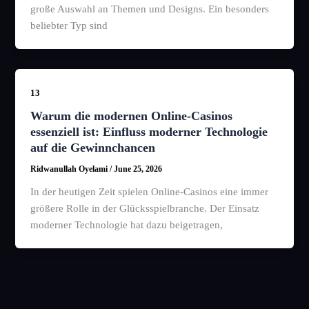
große Auswahl an Themen und Designs. Ein besonders
beliebter Typ sind
13
Warum die modernen Online-Casinos
essenziell ist: Einfluss moderner Technologie
auf die Gewinnchancen
Ridwanullah Oyelami
/
June 25, 2026
In der heutigen Zeit spielen Online-Casinos eine immer
größere Rolle in der Glücksspielbranche. Der Einsatz
moderner Technologie hat dazu beigetragen,